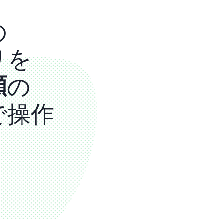
の
リを
顔
の
で操作