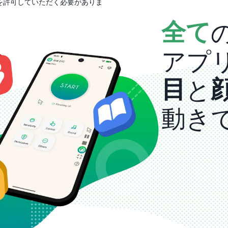
を許可していただく必要がありま
全て
アプ
目
と
動き