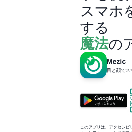
スマホ
する
魔法
の
Mezic
目と顔でス
このアプリは、アクセシビ