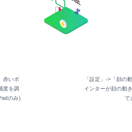
、赤いポ
「設定」->「顔の
感度を調
インターが顔の動
Padのみ)
で