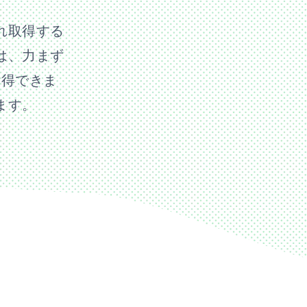
れ取得する
は、力まず
取得できま
ます。