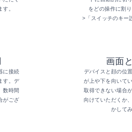
ます。
をどの操作に割り
>「スイッチのキー
用
画面
器に接続
デバイスと顔の位
ます。デ
が上や下を向いて
、数時間
取得できない場合
合がござ
向けていただくか
かして